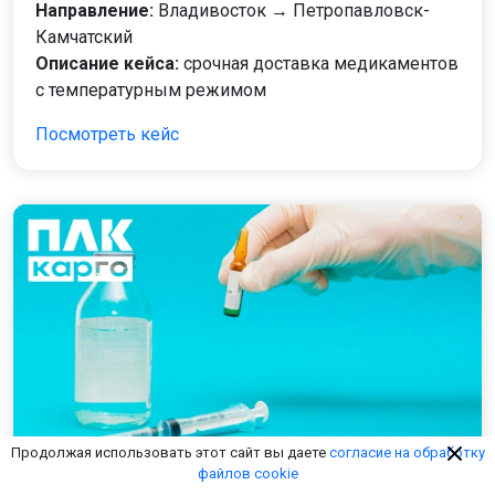
Направление:
Владивосток → Петропавловск-
Камчатский
Описание кейса:
срочная доставка медикаментов
с температурным режимом
Посмотреть кейс
Продолжая использовать этот сайт вы даете
согласие на обработку
файлов cookie
Вакцину от Эболы в Папуа-Новую Гвинею