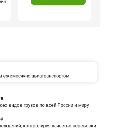
ний
м ежемесячно авиатранспортом
та
сех видов грузов по всей России и миру
за
реждений, контролируя качество перевозки