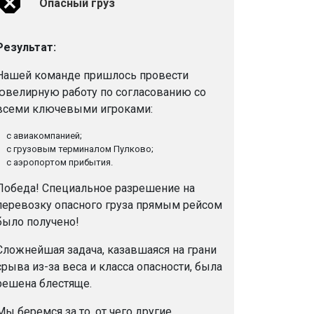
Опасный груз
Результат:
Нашей команде пришлось провести
ювелирную работу по согласованию со
всеми ключевыми игроками:
с авиакомпанией;
с грузовым терминалом Пулково;
с аэропортом прибытия.
Победа! Специальное разрешение на
перевозку опасного груза прямым рейсом
было получено!
Сложнейшая задача, казавшаяся на грани
срыва из-за веса и класса опасности, была
решена блестяще.
Мы беремся за то, от чего другие