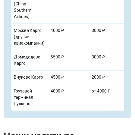
(China
Southern
Airlines)
Москва Карго
4000 ₽
3000 ₽
4
(другие
авиакомпании)
Домодедово
5500 ₽
3000 ₽
5
Карго
Внуково Карго
4500 ₽
2000 ₽
3
Грузовой
4000 ₽
от 4000 ₽
о
терминал
Пулково