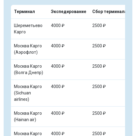
Терминал
Экспедирование
Сбор терминала
Т
Шереметьево
4000 ₽
2500 ₽
3
Карго
Москва Карго
4000 ₽
2500 ₽
в
(Аэрофлот)
Москва Карго
4000 ₽
2500 ₽
3
(Волга Днепр)
Москва Карго
4000 ₽
2500 ₽
2
(Sichuan
airlines)
Москва Карго
4000 ₽
2500 ₽
2
(Hainan air)
Москва Карго
4000 ₽
2500 ₽
2