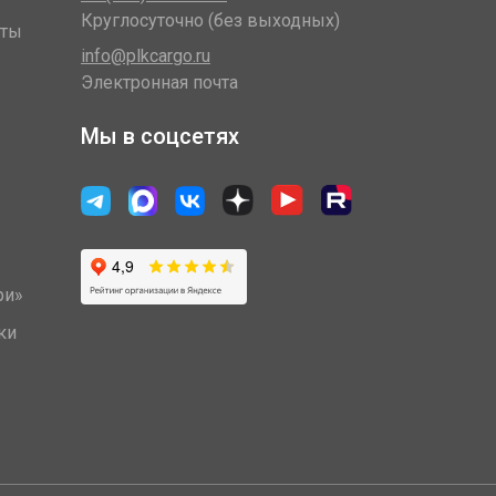
Круглосуточно (без выходных)
оты
info@plkcargo.ru
Электронная почта
Мы в соцсетях
ри»
ки