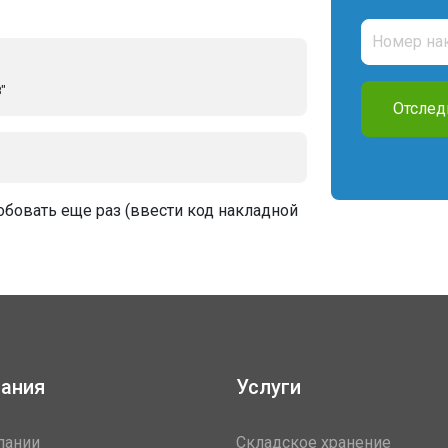
"
Отслед
бовать еще раз (ввести код накладной
ания
Услуги
пании
Складское хранение