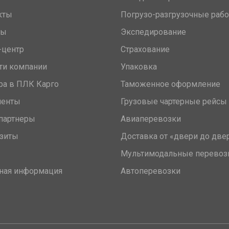
кты
Погрузо-разгрузочные раб
вы
Экспедирование
-центр
Страхование
ти компании
Упаковка
ра в ПЛК Карго
Таможенное оформление
менты
Грузовые чартерные рейсы
партнеры
Авиаперевозки
зиты
Доставка от «двери до две
Мультимодальные перевоз
ная информация
Автоперевозки