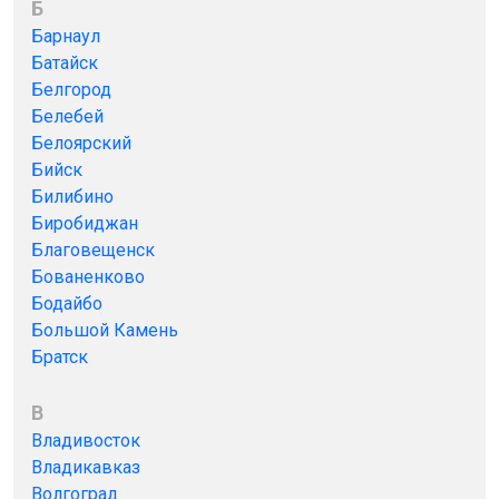
Б
Барнаул
Батайск
Белгород
Белебей
Белоярский
Бийск
Билибино
Биробиджан
Благовещенск
Бованенково
Бодайбо
Большой Камень
Братск
В
Владивосток
Владикавказ
Волгоград