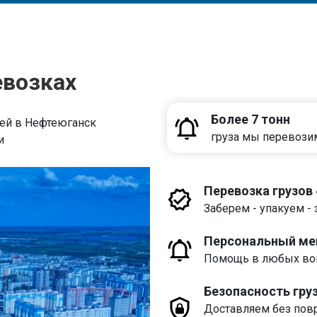
евозках
Более 7 тонн
ей в Нефтеюганск
груза мы перевози
и
Перевозка грузов
Заберем - упакуем - 
Персональный м
Помощь в любых воп
Безопасность гру
Доставляем без пов