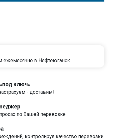
м ежемесячно в Нефтеюганск
 «под ключ»
застрахуем - доставим!
енеджер
росах по Вашей перевозке
за
реждений, контролируя качество перевозки