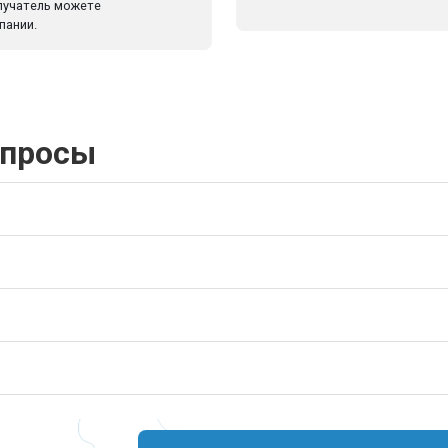
олучатель можете
пании.
опросы