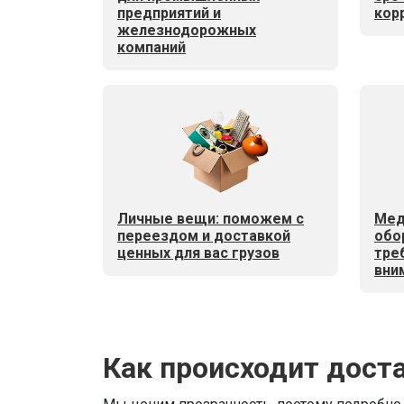
предприятий и
кор
железнодорожных
компаний
Личные вещи: поможем с
Мед
переездом и доставкой
обо
ценных для вас грузов
тре
вни
Как происходит доста