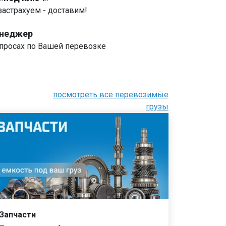
застрахуем - доставим!
енеджер
росах по Вашей перевозке
посмотреть все перевозимые
грузы
Запчасти