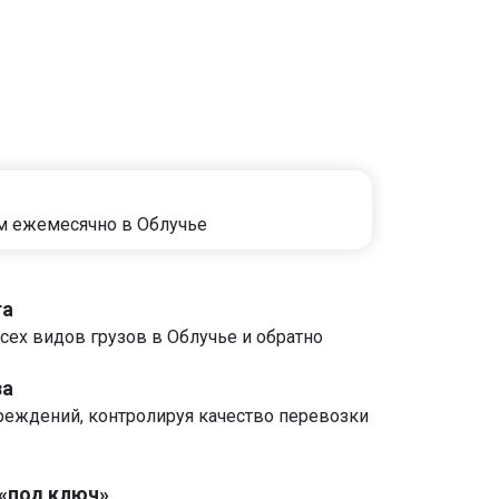
м ежемесячно в Облучье
та
сех видов грузов в Облучье и обратно
за
реждений, контролируя качество перевозки
 «под ключ»