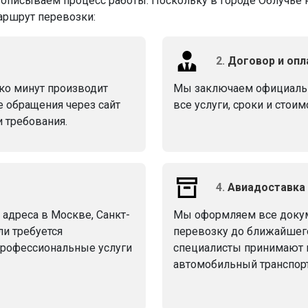
описываем процесс работы. Поскольку в городе Облучье н
аршрут перевозки:
2.
Договор и опл
ко минут производит
Мы заключаем официальн
е обращения через сайт
все услуги, сроки и стоим
 требования.
4.
Авиадоставка 
 адреса в Москве, Санкт-
Мы оформляем все докум
ли требуется
перевозку до ближайшего
профессиональные услуги
специалисты принимают г
автомобильный транспорт