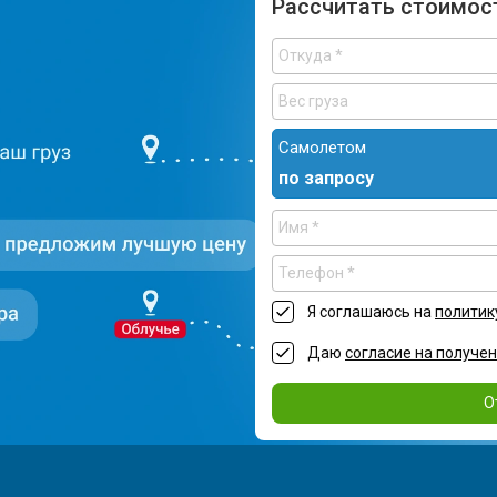
Рассчитать стоимос
Самолетом
по запросу
Я соглашаюсь на
политик
Даю
согласие на получе
О