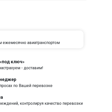
м ежемесячно авиатранспортом
 «под ключ»
застрахуем - доставим!
енеджер
росах по Вашей перевозке
за
реждений, контролируя качество перевозки