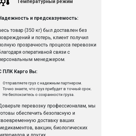
Температурный режим
Надежность и предсказуемость:
весь товар (350 кг) был доставлен без
повреждений и потерь, клиент получил
полную прозрачность процесса перевозки
благодаря оперативной связи с
персональным менеджером.
С ПЛК Карго Вы:
Отправляете груз с надежным партнером.
Точно знаете, что груз прибудет в точный срок.
Не беспокоитесь о сохранности груза.
Доверьте перевозку профессионалам, мы
готовы обеспечить безопасную и
своевременную доставку ваших
медикаментов, вакцин, биологических
материалов и других