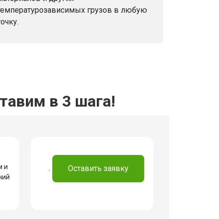
температурозависимых грузов в любую
точку.
авим в 3 шага!
м и
.
Оставить заявку
ний