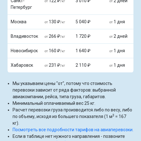
Санкт-
122 ₽
3 010 ₽
2 дней
от
/кг
от
Петербург
Москва
130 ₽
5 040 ₽
1 дня
от
/кг
от
Владивосток
266 ₽
1 720 ₽
2 дней
от
/кг
от
Новосибирск
160 ₽
1 640 ₽
1 дня
от
/кг
от
Хабаровск
231 ₽
2 110 ₽
1 дня
от
/кг
от
Мы указываем цены "от", потому что стоимость
перевозки зависит от ряда факторов: выбранной
авиакомпании, рейса, типа груза, габаритов.
Минимальный оплачиваемый вес 25 кг.
Расчет перевозки груза производится либо по весу, либо
3
по объему, исходя из большего показателя (1 м
= 167
кг).
Посмотреть все подробности тарифов на авиаперевозки.
Если в таблице нет нужного направления - позвоните