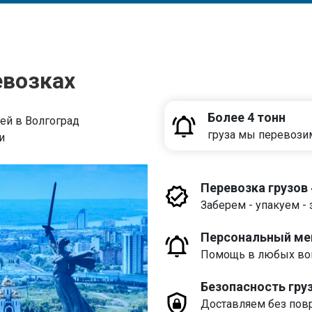
евозках
Более 4 тонн
ей в Волгоград
груза мы перевози
и
Перевозка грузов
Заберем - упакуем - 
Персональный м
Помощь в любых воп
Безопасность гру
Доставляем без пов