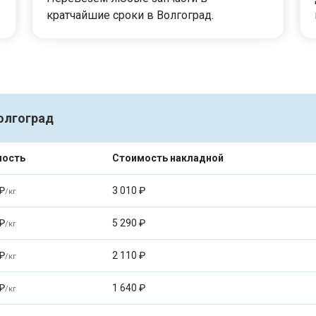
кратчайшие сроки в Волгоград.
Волгоград
мость
Стоимость накладной
₽
3 010 ₽
/кг
₽
5 290 ₽
/кг
₽
2 110 ₽
/кг
₽
1 640 ₽
/кг