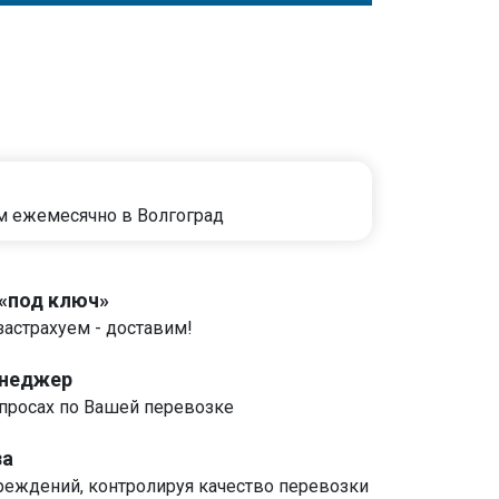
м ежемесячно в Волгоград
 «под ключ»
застрахуем - доставим!
енеджер
росах по Вашей перевозке
за
реждений, контролируя качество перевозки