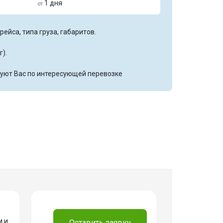
1 дня
от
ейса, типа груза, габаритов.
г).
уют Вас по интересующей перевозке
м и
.
Оставить заявку