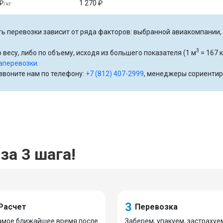
₽
1 270 ₽
/кг
ь перевозки зависит от ряда факторов: выбранной авиакомпании, р
3
 весу, либо по объему, исходя из большего показателя (1 м
= 167 к
аперевозки.
озвоните нам по телефону:
+7 (812) 407-2999
, менеджеры сориентир
за 3 шага!
3
Расчет
Перевозка
амое ближайшее время после
Заберем, упакуем, застрахуе