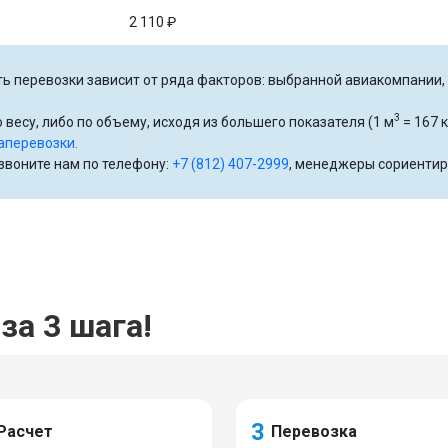
2 110 ₽
ь перевозки зависит от ряда факторов: выбранной авиакомпании, р
3
 весу, либо по объему, исходя из большего показателя (1 м
= 167 к
аперевозки.
озвоните нам по телефону:
+7 (812) 407-2999
, менеджеры сориентир
за 3 шага!
3
Расчет
Перевозка