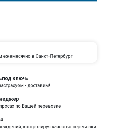
м ежемесячно в Санкт-Петербург
 «под ключ»
застрахуем - доставим!
енеджер
росах по Вашей перевозке
за
реждений, контролируя качество перевозки