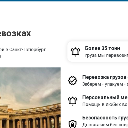
евозках
Более 35 тонн
й в Санкт-Петербург
груза мы перевози
и
Перевозка грузов
Заберем - упакуем - 
Персональный м
Помощь в любых воп
Безопасность гру
Доставляем без пов