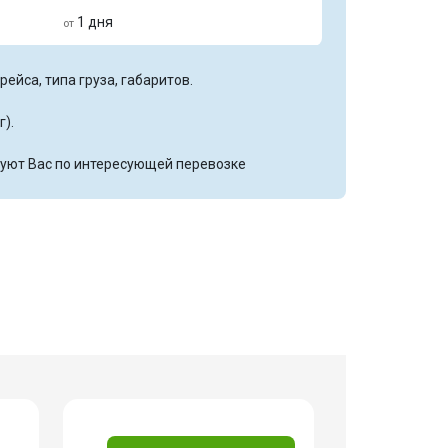
1 дня
от
ейса, типа груза, габаритов.
г).
уют Вас по интересующей перевозке