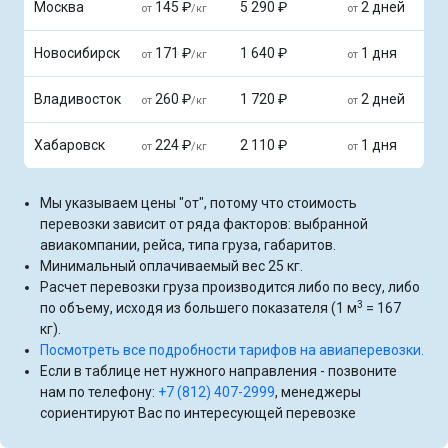
Москва
145 ₽
5 290 ₽
2 дней
от
/кг
от
Новосибирск
171 ₽
1 640 ₽
1 дня
от
/кг
от
Владивосток
260 ₽
1 720 ₽
2 дней
от
/кг
от
Хабаровск
224 ₽
2 110 ₽
1 дня
от
/кг
от
Мы указываем цены "от", потому что стоимость
перевозки зависит от ряда факторов: выбранной
авиакомпании, рейса, типа груза, габаритов.
Минимальный оплачиваемый вес 25 кг.
Расчет перевозки груза производится либо по весу, либо
3
по объему, исходя из большего показателя (1 м
= 167
кг).
Посмотреть все подробности тарифов на авиаперевозки.
Если в таблице нет нужного направления - позвоните
нам по телефону:
+7 (812) 407-2999
, менеджеры
сориентируют Вас по интересующей перевозке