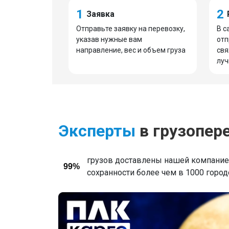
1
2
Заявка
Отправьте заявку на перевозку,
В с
указав нужные вам
отп
направление, вес и объем груза
свя
луч
Эксперты
в грузопер
грузов доставлены нашей компанией
99%
сохранности более чем в 1000 горо