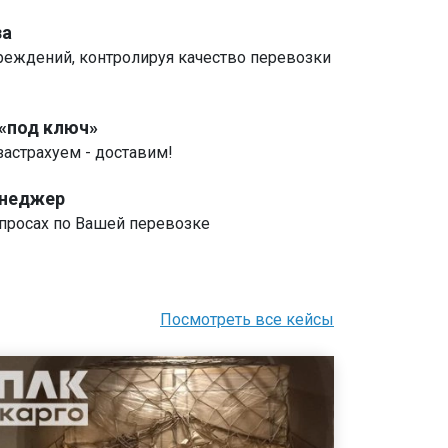
за
реждений, контролируя качество перевозки
 «под ключ»
застрахуем - доставим!
енеджер
росах по Вашей перевозке
Посмотреть все кейсы