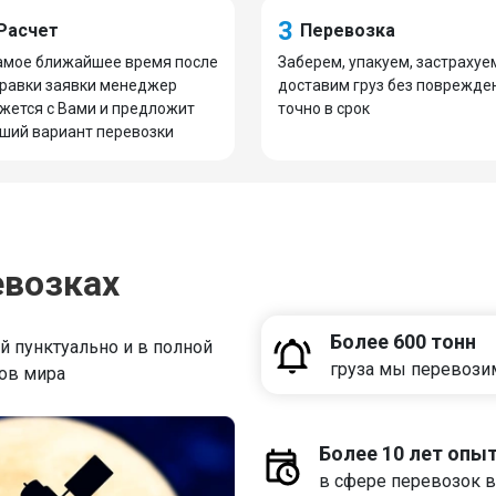
3
Расчет
Перевозка
амое ближайшее время после
Заберем, упакуем, застрахуе
равки заявки менеджер
доставим груз без поврежде
жется с Вами и предложит
точно в срок
ший вариант перевозки
евозках
Более 600 тонн
 пунктуально и в полной
груза мы перевози
дов мира
Более 10 лет опы
в сфере перевозок в