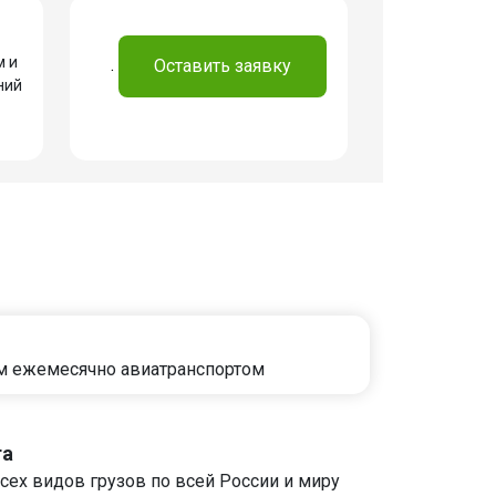
м и
.
Оставить заявку
ний
м ежемесячно авиатранспортом
та
сех видов грузов по всей России и миру