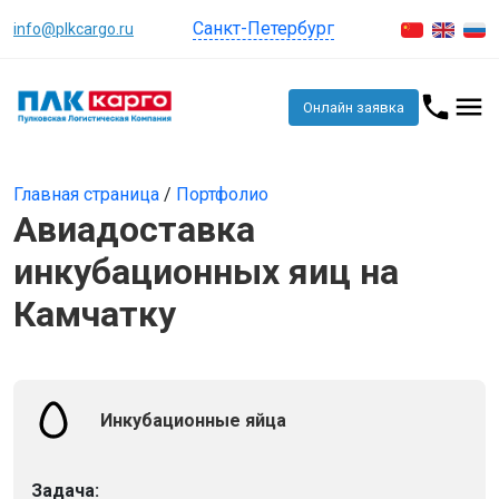
Санкт-Петербург
info@plkcargo.ru
Онлайн заявка
Главная страница
/
Портфолио
Авиадоставка
инкубационных яиц на
Камчатку
Инкубационные яйца
Задача: