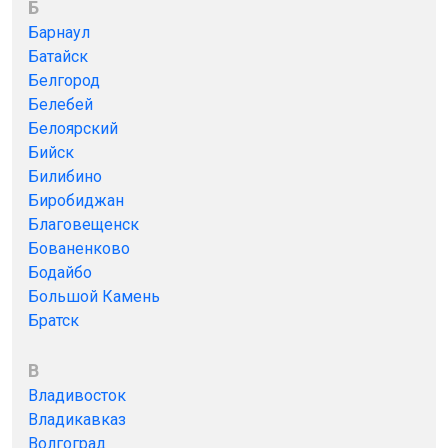
Б
Барнаул
Батайск
Белгород
Белебей
Белоярский
Бийск
Билибино
Биробиджан
Благовещенск
Бованенково
Бодайбо
Большой Камень
Братск
В
Владивосток
Владикавказ
Волгоград