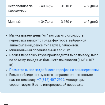
Петропавловск-
403 ₽
3 010 ₽
2 дней
от
/кг
от
Камчатский
Мирный
347 ₽
3 460 ₽
2 дней
от
/кг
от
Мы указываем цены "от", потому что стоимость
перевозки зависит от ряда факторов: выбранной
авиакомпании, рейса, типа груза, габаритов.
Минимальный оплачиваемый вес 25 кг.
Расчет перевозки груза производится либо по весу, либо
3
по объему, исходя из большего показателя (1 м
= 167
кг).
Посмотреть все подробности тарифов на авиаперевозки.
Если в таблице нет нужного направления - позвоните
нам по телефону:
+7 (812) 407-2999
, менеджеры
сориентируют Вас по интересующей перевозке