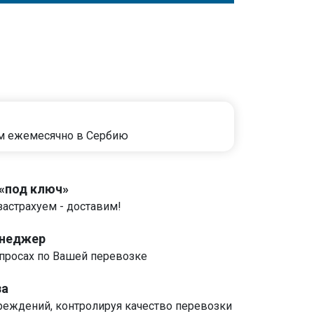
м ежемесячно в Сербию
 «под ключ»
застрахуем - доставим!
енеджер
росах по Вашей перевозке
за
реждений, контролируя качество перевозки