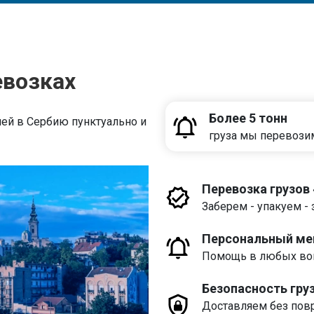
евозках
Более 5 тонн
ей в Сербию пунктуально и
груза мы перевози
Перевозка грузов
Заберем - упакуем - 
Персональный м
Помощь в любых воп
Безопасность гру
Доставляем без пов