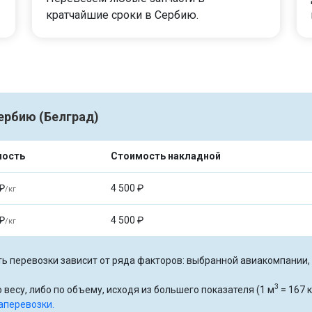
кратчайшие сроки в Сербию.
ербию (Белград)
мость
Стоимость накладной
₽
4 500 ₽
/кг
₽
4 500 ₽
/кг
ь перевозки зависит от ряда факторов: выбранной авиакомпании, р
3
 весу, либо по объему, исходя из большего показателя (1 м
= 167 к
аперевозки.