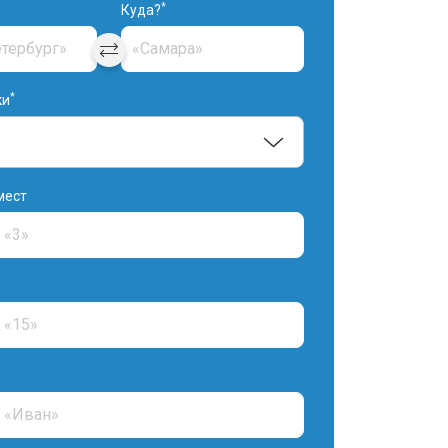
*
Куда?
*
ки
мест