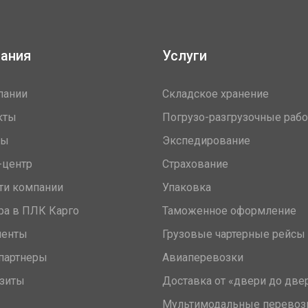
ания
Услуги
пании
Складское хранение
кты
Погрузо-разгрузочные раб
вы
Экспедирование
-центр
Страхование
ти компании
Упаковка
ра в ПЛК Карго
Таможенное оформление
менты
Грузовые чартерные рейсы
партнеры
Авиаперевозки
зиты
Доставка от «двери до две
Мультимодальные перевоз