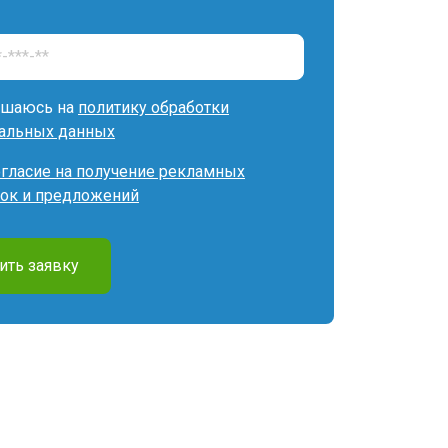
ашаюсь на
политику обработки
альных данных
огласие на получение рекламных
ок и предложений
ить заявку