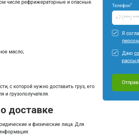
том числе рефрижераторные и опасные.
*
Телефон
Я согл
персон
ное масло;
Даю
с
рассыл
Отправ
ти, с которой нужно доставить груз, его
я и грузополучателя.
 о доставке
ридические и физические лица. Для
 информация: