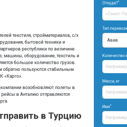
*
Откуда?
Тип перевоз
елей текстиля, стройматериалов, с/х
орудования, бытовой техники и
 партнеров республики по величине
е, машины, оборудование, текстиль и
Количество 
ляется большое количество грузов.
 и обратно пользуются стабильным
К «Карго».
Масса, кг
акомпании возобновляют полеты в
е рейсы в Анталию отправляются
рга.
*
Имя
тправить в Турцию