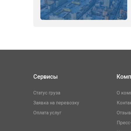
Сервисы
Комп
Статус груза
О ком
Заявка на перевозку
Конта
Оплата услуг
Отзы
Пресс