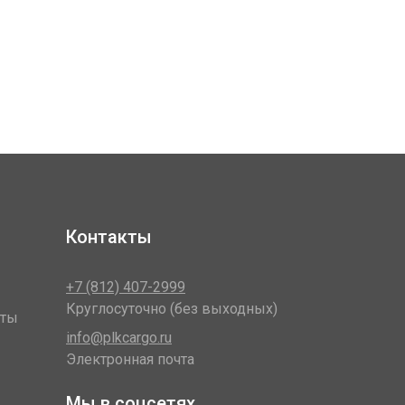
Контакты
+7 (812) 407-2999
Круглосуточно (без выходных)
оты
info@plkcargo.ru
Электронная почта
Мы в соцсетях