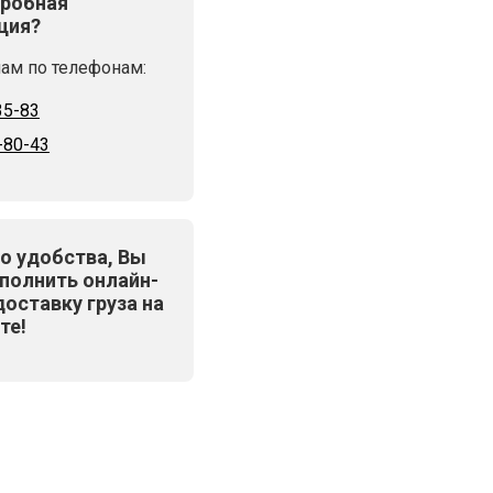
робная
ция?
ам по телефонам:
35-83
-80-43
о удобства, Вы
полнить онлайн-
доставку груза на
те!