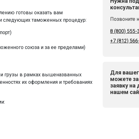
Нужна под
консульта
ению готовы оказать вам
Позвоните н
 следующих таможенных процедур:
8 (800) 555-
порт)
+7 (812) 566
моженного союза и за ее пределами)
Для вашег
и грузы в рамках вышеназванных
можете за
енностях их оформления и требованиях
заявку на 
нашем сай
и: