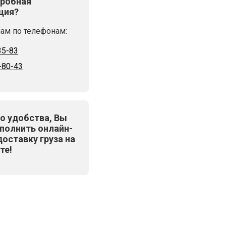
робная
ция?
ам по телефонам:
35-83
-80-43
о удобства, Вы
полнить онлайн-
доставку груза на
те!