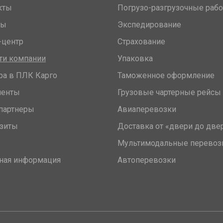
кты
Погрузо-разгрузочные раб
вы
Экспедирование
-центр
Страхование
ти компании
Упаковка
ра в ПЛК Карго
Таможенное оформление
менты
Грузовые чартерные рейсы
партнеры
Авиаперевозки
зиты
Доставка от «двери до две
Мультимодальные перевоз
ная информация
Автоперевозки