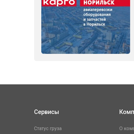
Сервисы
Комп
Статус груза
О ком