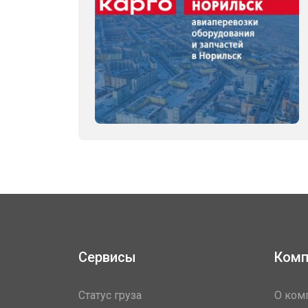
Сервисы
Комп
Статус груза
О ком