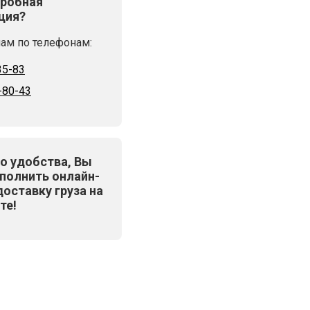
робная
ция?
ам по телефонам:
35-83
-80-43
о удобства, Вы
полнить онлайн-
доставку груза на
те!