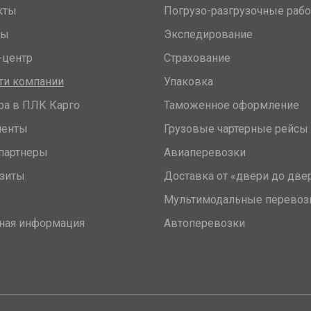
кты
Погрузо-разгрузочные раб
вы
Экспедирование
-центр
Страхование
ти компании
Упаковка
ра в ПЛК Карго
Таможенное оформление
менты
Грузовые чартерные рейсы
партнеры
Авиаперевозки
зиты
Доставка от «двери до две
Мультимодальные перевоз
ная информация
Автоперевозки